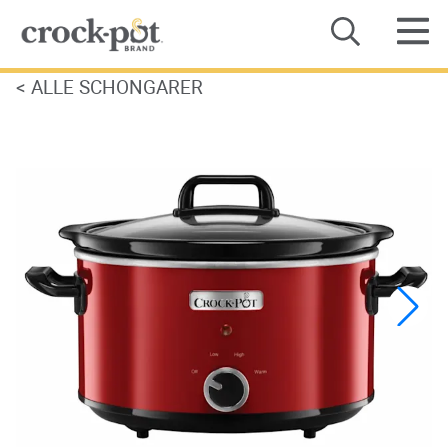
<
ALLE SCHONGARER
Kategorie
Rezepte
Händlersuche
Über Uns
Kontaktieren Sie uns
Produkthandbücher